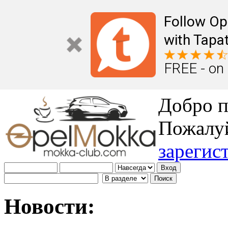
Follow Op
with Tapat
FREE - on
Добро п
Пожалу
зарегис
Новости: