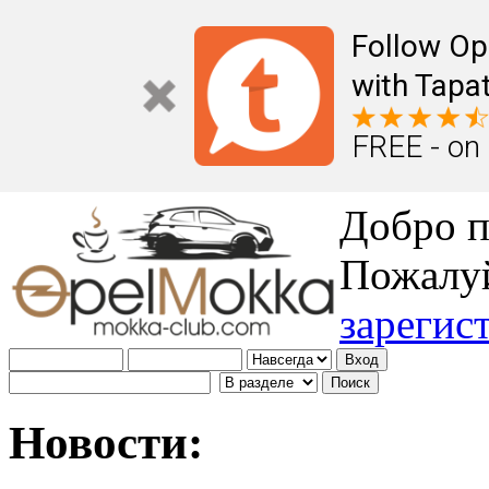
Follow Op
with Tapat
FREE - on
Добро п
Пожалу
зарегис
Новости: