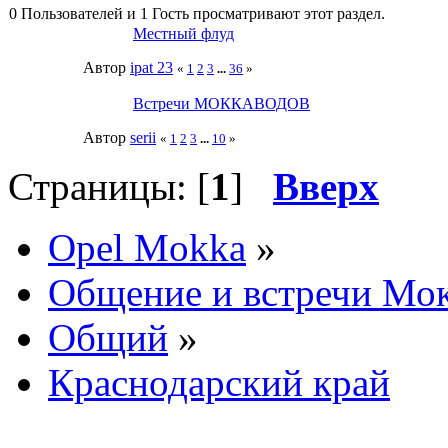
0 Пользователей и 1 Гость просматривают этот раздел.
Местный флуд
Автор
ipat 23
«
1
2
3
...
36
»
Встречи МОККАВОДОВ
Автор
serii
«
1
2
3
...
10
»
Страницы: [
1
]
Вверх
Opel Mokka
»
Общение и встречи Мо
Общий
»
Краснодарский край