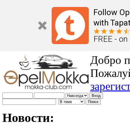
Follow Op
with Tapat
FREE - on
Добро п
Пожалу
зарегис
Новости: