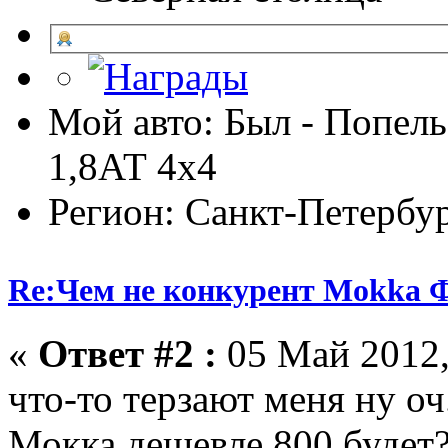
Мой авто: Был - Попель
1,8АТ 4х4
Регион: Санкт-Петербу
Re:Чем не конкурент Mokka Ф
«
Ответ #2 :
05 Май 2012,
что-то терзают меня ну о
Мокка дешевле 800 будет