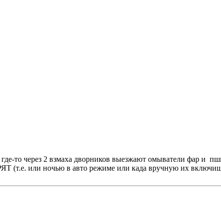
.. где-то через 2 взмаха дворников выезжают омыватели фар и 
или ночью в авто режиме или када вручную их включишь)...