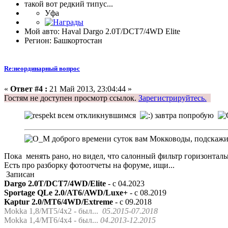
такой вот редкий типус...
Уфа
Мой авто: Haval Dargo 2.0T/DCT7/4WD Elite
Регион: Башкортостан
Re:неординарный вопрос
«
Ответ #4 :
21 Май 2013, 23:04:44 »
Гостям не доступен просмотр ссылок.
Зарегистрируйтесь.
всем откликнувшимся
завтра попробую
доброго времени суток вам Мокководы, подскажит
Пока менять рано, но видел, что салонный фильтр горизонтал
Есть про разборку фотоотчеты на форуме, ищи...
Записан
Dargo 2.0T/DCT7/4WD/Elite
- с 04.2023
Sportage QLe 2.0/AT6/AWD/Luxe+
- с 08.2019
Kaptur 2.0/MT6/4WD/Extreme
- с 09.2018
Mokka 1,8/МТ5/4x2 - был...
05.2015-07.2018
Mokka 1,4/МТ6/4x4 - был...
04.2013-12.2015