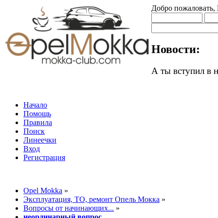
Добро пожаловать,
Новости:
А ты вступил в
Начало
Помощь
Правила
Поиск
Линеечки
Вход
Регистрация
Opel Mokka
»
Эксплуатация, ТО, ремонт Опель Мокка
»
Вопросы от начинающих...
»
неординарный вопрос