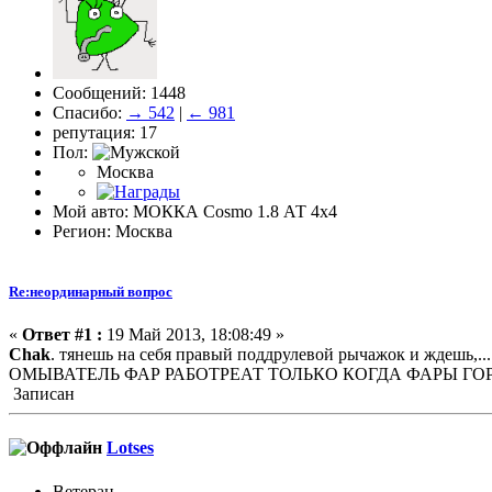
Сообщений: 1448
Спасибо:
→ 542
|
← 981
репутация: 17
Пол:
Москва
Мой авто: МОККА Cosmo 1.8 АТ 4х4
Регион: Москва
Re:неординарный вопрос
«
Ответ #1 :
19 Май 2013, 18:08:49 »
Chak
. тянешь на себя правый поддрулевой рычажок и ждешь,.
ОМЫВАТЕЛЬ ФАР РАБОТРЕАТ ТОЛЬКО КОГДА ФАРЫ ГОРЯТ (т.е. 
Записан
Lotses
Ветеран