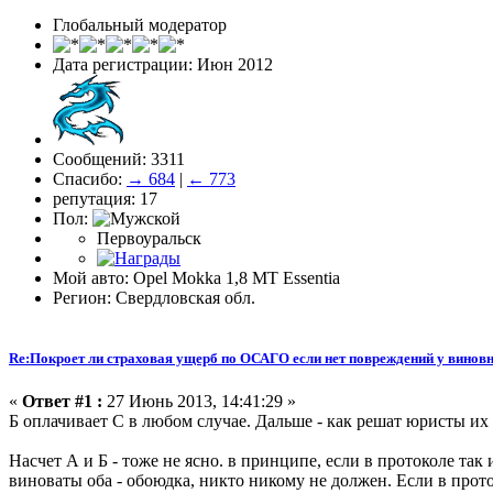
Глобальный модератор
Дата регистрации: Июн 2012
Сообщений: 3311
Спасибо:
→ 684
|
← 773
репутация: 17
Пол:
Первоуральск
Мой авто: Opel Mokka 1,8 MT Essentia
Регион: Свердловская обл.
Re:Покроет ли страховая ущерб по ОСАГО если нет повреждений у виновн
«
Ответ #1 :
27 Июнь 2013, 14:41:29 »
Б оплачивает С в любом случае. Дальше - как решат юристы их 
Насчет А и Б - тоже не ясно. в принципе, если в протоколе та
виноваты оба - обоюдка, никто никому не должен. Если в прото