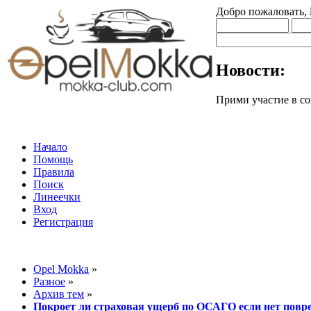
Добро пожаловать,
Новости:
Прими участие в
Начало
Помощь
Правила
Поиск
Линеечки
Вход
Регистрация
Opel Mokka
»
Разное
»
Архив тем
»
Покроет ли страховая ущерб по ОСАГО если нет повр