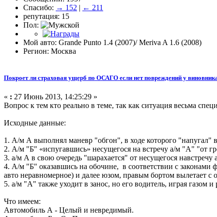
Спасибо:
→ 152
|
← 211
репутация: 15
Пол:
Мой авто: Grande Punto 1.4 (2007)/ Meriva A 1.6 (2008)
Регион: Москва
Покроет ли страховая ущерб по ОСАГО если нет повреждений у виновника
«
:
27 Июнь 2013, 14:25:29 »
Вопрос к тем кто реально в теме, так как ситуация весьма спец
Исходные данные:
1. А/м А выполнял маневр "обгон", в ходе которого "напугал" в
2. А/м "Б" «испугавшись» несущегося на встречу а/м "А" "от г
3. а/м А в свою очередь "шарахается" от несущегося навстречу 
4. А/м "Б" оказавшись на обочине, в соответствии с законами ф
авто неравномерное) и далее юзом, правым бортом вылетает с о
5. а/м "А" также уходит в занос, но его водитель, играя газом
Что имеем:
Автомобиль А - Целый и невредимый.