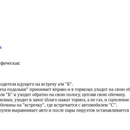
.
ифическая:
одителя идущего на встречу а/м "Б".
реха подальше" принимает вправо и в тормозах уходит на свою о
а/м "Б" и уходит обратно на свою полосу, цепляя свою обочину.
изики, уходит в занос (благо нажат тормоз, а не газ, и сцеплени
бочины на "встречку", где встречается с автомобилем "С".
 и рулем выравнивает авто и после пары пируэтов останавливается 