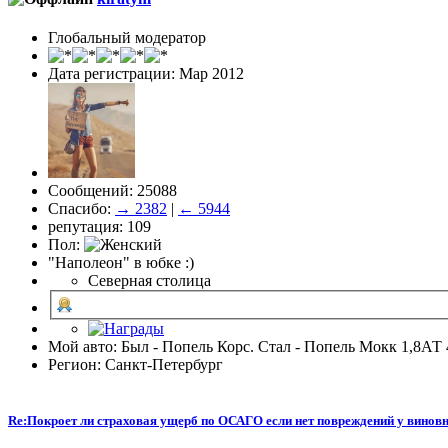
Глобальный модератор
Дата регистрации: Мар 2012
Сообщений: 25088
Спасибо:
→ 2382
|
← 5944
репутация: 109
Пол:
"Наполеон" в юбке :)
Северная столица
Мой авто: Был - Попель Корс. Стал - Попель Мокк 1,8АТ 
Регион: Санкт-Петербург
Re:Покроет ли страховая ущерб по ОСАГО если нет повреждений у виновн