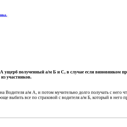
ика.
А ущерб полученный а/м Б и С, в случае если виновником при
 из участников.
на Водителя а/м А, и потом мучительно долго получать с него что
още выбить все по страховой с водителя а/м Б, который в него п