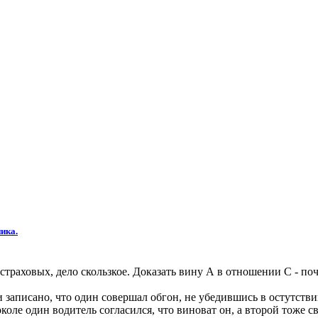
ика.
страховых, дело скользкое. Доказать вину А в отношении С - по
к и записано, что один совершал обгон, не убедившись в остутс
коле один водитель согласился, что виноват он, а второй тоже с