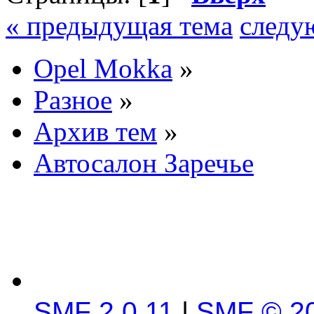
« предыдущая тема
следу
Opel Mokka
»
Разное
»
Архив тем
»
Автосалон Заречье
SMF 2.0.11
|
SMF © 2