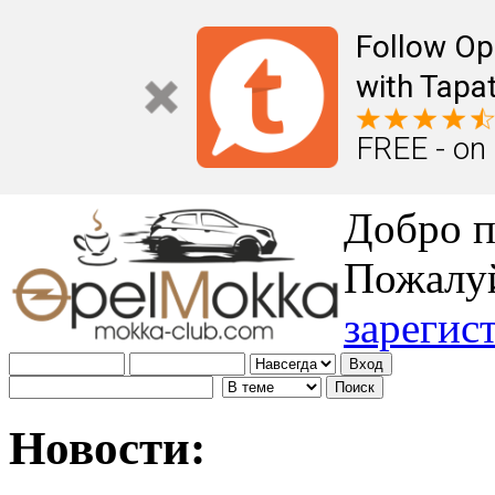
Follow Op
with Tapat
FREE - on
Добро п
Пожалу
зарегис
Новости: