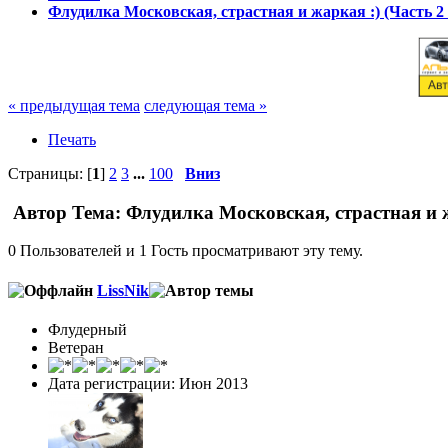
Флудилка Московская, страстная и жаркая :) (Часть 
« предыдущая тема
следующая тема »
Печать
Страницы: [
1
]
2
3
...
100
Вниз
Автор
Тема: Флудилка Московская, страстная и ж
0 Пользователей и 1 Гость просматривают эту тему.
LissNik
Флудерный
Ветеран
Дата регистрации: Июн 2013