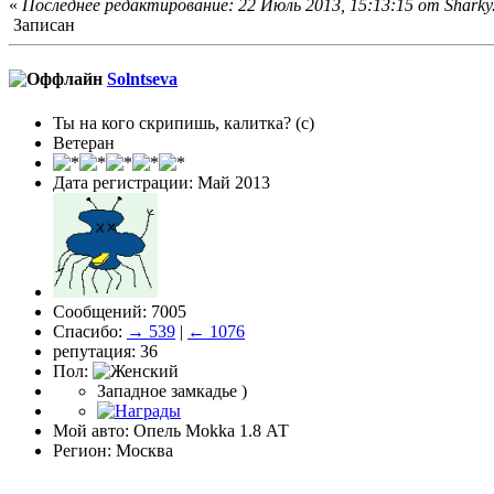
«
Последнее редактирование: 22 Июль 2013, 15:13:15 от Sharky
Записан
Solntseva
Ты на кого скрипишь, калитка? (с)
Ветеран
Дата регистрации: Май 2013
Сообщений: 7005
Спасибо:
→ 539
|
← 1076
репутация: 36
Пол:
Западное замкадье )
Мой авто: Опель Моkkа 1.8 АТ
Регион: Москва