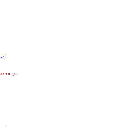
я")
ах-ся тут: