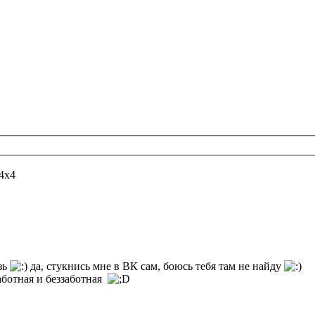
4х4
зь
да, стукнись мне в ВК сам, боюсь тебя там не найду
работная и беззаботная