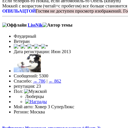
Если телефон-то Нокиа, если автомобиль-то Опель (kiratym)
Моккей с возрастом (читай=с пробегом) все больше становится
ОПИЛЬАЦТОЙ
Гостям не доступен просмотр изображений.
Го
LissNik
Флудерный
Ветеран
Дата регистрации: Июн 2013
Сообщений: 5300
Спасибо:
→ 786
|
← 862
репутация: 23
Пол:
Люберцы
Мой авто: Ховер 3 СуперЛюкс
Регион: Москва
Re:Флудилка Московская, страстная и жаркая :) (Часть 2)