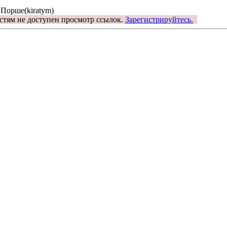
 Порше(kiratym)
стям не доступен просмотр ссылок.
Зарегистрируйтесь.