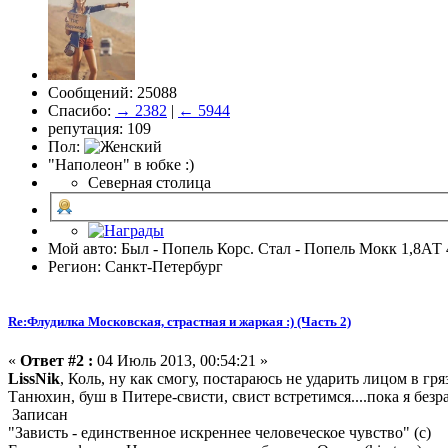
Сообщений: 25088
Спасибо:
→ 2382
|
← 5944
репутация: 109
Пол:
"Наполеон" в юбке :)
Северная столица
Мой авто: Был - Попель Корс. Стал - Попель Мокк 1,8АТ 
Регион: Санкт-Петербург
Re:Флудилка Московская, страстная и жаркая :) (Часть 2)
«
Ответ #2 :
04 Июль 2013, 00:54:21 »
LissNik
, Коль, ну как смогу, постараюсь не ударить лицом в гря
Танюхин, буш в Питере-свисти, свист встретимся....пока я без
Записан
"Зависть - единственное искреннее человеческое чувство" (с)