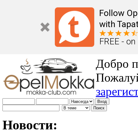
Follow Op
with Tapat
FREE - on
Добро п
Пожалу
зарегис
Новости: