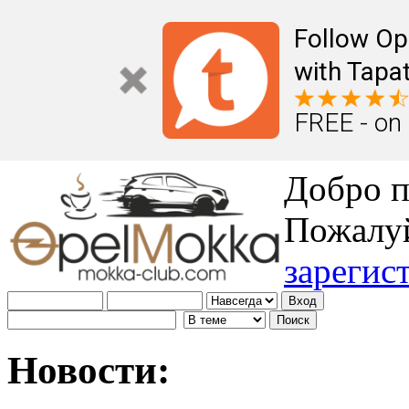
Follow Op
with Tapat
FREE - on
Добро п
Пожалу
зарегис
Новости: