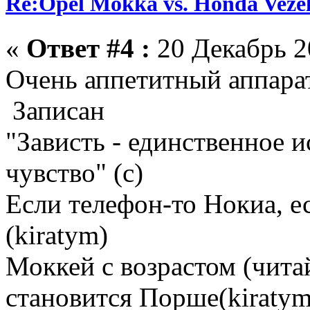
Re:Opel Mokka vs. Honda Veze
«
Ответ #4 :
20 Декабрь 20
Очень аппетитный аппа
Записан
"Зависть - единственное 
чувство" (с)
Если телефон-то Нокиа, е
(kiratym)
Моккей с возрастом (чита
становится Порше(kiratym