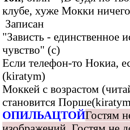
клубе, хуже Мокки ничег
Записан
"Зависть - единственное 
чувство" (с)
Если телефон-то Нокиа, е
(kiratym)
Моккей с возрастом (чита
становится Порше(kiratym
ОПИЛЬАЦТОЙ
Гостям н
изображений.
Гостям не д