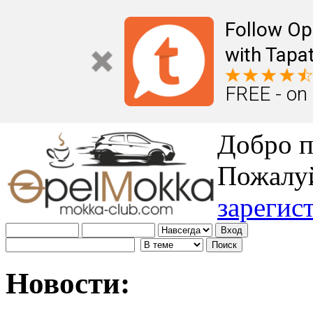
Follow Op
with Tapat
FREE - on
Добро п
Пожалу
зарегис
Новости: