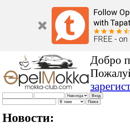
Follow Op
with Tapat
FREE - on
Добро п
Пожалу
зарегис
Новости: