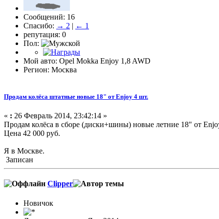
Сообщений: 16
Спасибо:
→ 2
|
← 1
репутация: 0
Пол:
Мой авто: Opel Mokka Enjoy 1,8 AWD
Регион: Москва
Продам колёса штатные новые 18" от Enjoy 4 шт.
«
:
26 Февраль 2014, 23:42:14 »
Продам колёса в сборе (диски+шины) новые летние 18" от Enjo
Цена 42 000 руб.
Я в Москве.
Записан
Clipper
Новичок