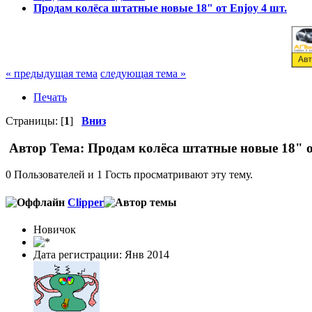
Продам колёса штатные новые 18" от Enjoy 4 шт.
« предыдущая тема
следующая тема »
Печать
Страницы: [
1
]
Вниз
Автор
Тема: Продам колёса штатные новые 18" от
0 Пользователей и 1 Гость просматривают эту тему.
Clipper
Новичок
Дата регистрации: Янв 2014