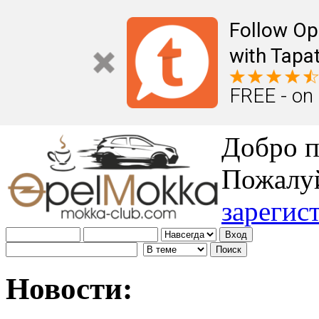
Follow Op
with Tapat
FREE - on
Добро п
Пожалу
зарегис
Новости: