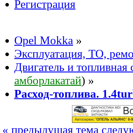
Регистрация
Opel Mokka
»
Эксплуатация, ТО, рем
Двигатель и топливная 
амборлакатай
) »
Расход-топлива. 1.4t
« предыдущая тема
следу