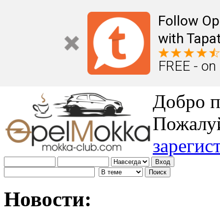
Follow Op
with Tapat
FREE - on
Добро п
Пожалу
зарегис
Новости: