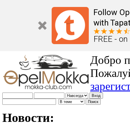
Follow Op
with Tapat
FREE - on
Добро п
Пожалу
зарегис
Новости: