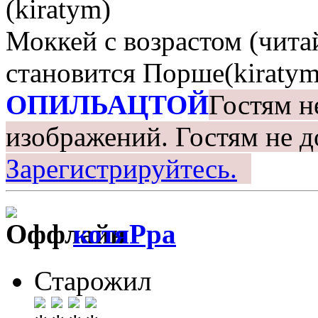
(kiratym)
Моккей с возрастом (чита
становится Порше(kiratym
ОПИЛЬАЦТОЙ
Гостям н
изображений.
Гостям не д
Зарегистрируйтесь.
котяРра
Старожил