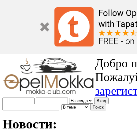
Follow Op
with Tapat
FREE - on
Добро п
Пожалу
зарегис
Новости: