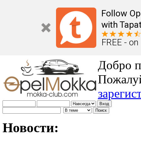
Follow Op
with Tapat
FREE - on
Добро п
Пожалу
зарегис
Новости: