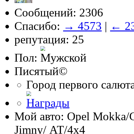
Сообщений: 2306
Спасибо:
→ 4573
|
← 2
репутация: 25
Пол:
Писятый©
Город первого салют
Мой авто: Opel Моkka/С
Jimny/ АТ/4х4