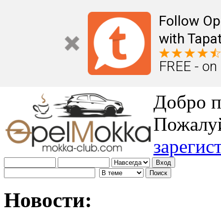
Follow Op
with Tapat
FREE - on
Добро п
Пожалу
зарегис
Новости: