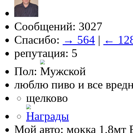
Сообщений: 3027
Спасибо:
→ 564
|
← 12
репутация: 5
Пол:
люблю пиво и все вред
щелково
Мой авто: мокка 1,8мт E