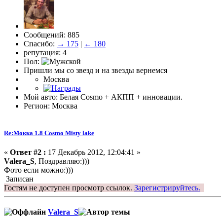
Сообщений: 885
Спасибо:
→ 175
|
← 180
репутация: 4
Пол:
Пришли мы со звезд и на звезды вернемся
Москва
Мой авто: Белая Cosmo + АКПП + инновации.
Регион: Москва
Re:Мокка 1.8 Cosmo Misty lake
«
Ответ #2 :
17 Декабрь 2012, 12:04:41 »
Valera_S
, Поздравляю:)))
Фото если можно:)))
Записан
Гостям не доступен просмотр ссылок.
Зарегистрируйтесь.
Valera_S