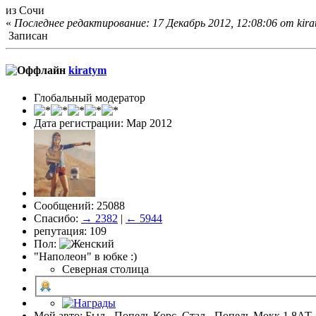
из Сочи
«
Последнее редактирование: 17 Декабрь 2012, 12:08:06 от kir
Записан
kiratym
Глобальный модератор
Дата регистрации: Мар 2012
Сообщений: 25088
Спасибо:
→ 2382
|
← 5944
репутация: 109
Пол:
"Наполеон" в юбке :)
Северная столица
Мой авто: Был - Попель Корс. Стал - Попель Мокк 1,8АТ 