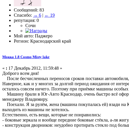
Сообщений: 83
Спасибо:
→ 6
|
← 19
репутация: 0
Сочи
Мой авто: Паджеро
Регион: Краснодарский край
Мокка 1.8 Cosmo Misty lake
«
:
17 Декабрь 2012, 11:59:48 »
Доброго всем дня!
После бесчисленных переносов сроков поставки автомобиля, 
Наверное, как и у многих за долгий период ожидания от интере
осталось совсем ничего. Поэтому при приёмке машины особых 
Машину брали в Юг-Авто Краснодар, очень быстро всё оформи
менеджеру Владимиру.
Поехали. Я за рулём, жена (машина покупалась ей) взади на К
выходить из машины не хотелось.
Естественно, есть вещи, которые не понравились:
- боковые зеркала и вообще передние боковые стёкла, а-ля жиг
- конструкция дворников: неудобно протирать стекло под бол