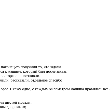
наконец-то получили то, что ждали.
са к машине, который был после заказа,
восторгов не возникло.
ли, рассказали, отдельное спасибо
орсе. Скажу одно, с каждым километром машина нравилась всё б
ули шестой модели;
ьшим дворником;