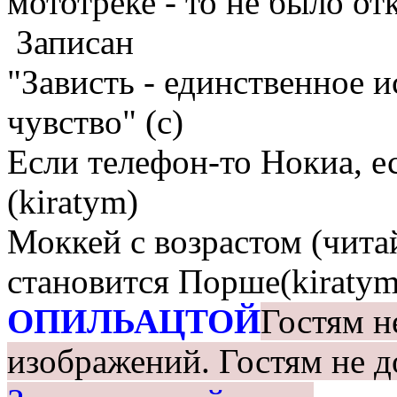
мототреке - то не было о
Записан
"Зависть - единственное 
чувство" (с)
Если телефон-то Нокиа, е
(kiratym)
Моккей с возрастом (чита
становится Порше(kiratym
ОПИЛЬАЦТОЙ
Гостям н
изображений.
Гостям не д