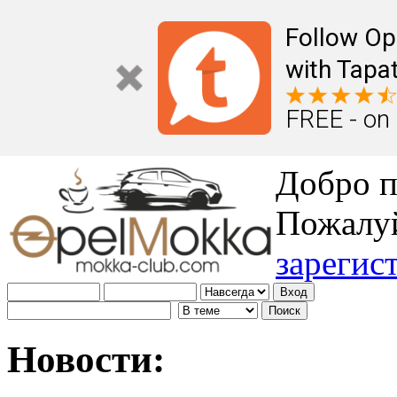
Follow Op
with Tapat
FREE - on
Добро п
Пожалу
зарегис
Новости: