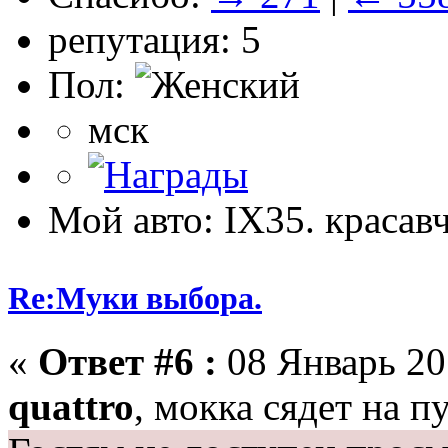
репутация: 5
Пол:
мск
Мой авто: IX35. красав
Re:Муки выбора.
«
Ответ #6 :
08 Январь 201
quattro
, мокка сядет на 