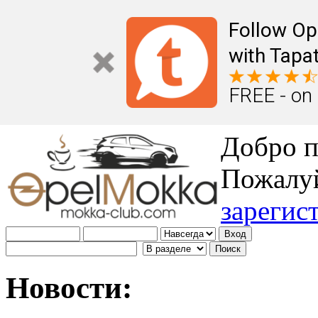
Follow Op
with Tapat
FREE - on
Добро п
Пожалу
зарегис
Новости: