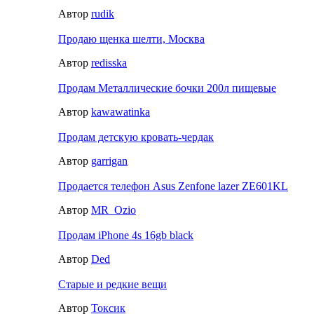
Автор
rudik
Продаю щенка шелти, Москва
Автор
redisska
Продам Металлические бочки 200л пищевые
Автор
kawawatinka
Продам детскую кровать-чердак
Автор
garrigan
Продается телефон Asus Zenfone lazer ZE601KL
Автор
MR_Ozio
Продам iPhone 4s 16gb black
Автор
Ded
Старые и редкие вещи
Автор
Токсик