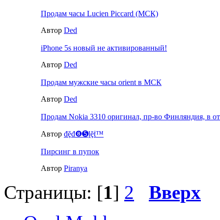
Продам часы Lucien Piccard (МСК)
Автор
Ded
iPhone 5s новый не активированный!
Автор
Ded
Продам мужские часы orient в МСК
Автор
Ded
Продам Nokia 3310 оригинал, пр-во Финляндия, в от
Автор
đḝđ❽➎ḽḝṫ™
Пирсинг в пупок
Автор
Piranya
Страницы: [
1
]
2
Вверх