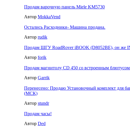
Продам варочную панель Miele KM5730
Автор
MokkaVend
Остались Расходники- Машина продана.
Автор
rudik
Продам ШГУ RoadRover iBOOK (D8052BE), он же 
Автор
forik
Продам магнитолу CD 450 со встроенным блютусом
Автор
Garrik
Перенесено: Продаю Установочный комплект для баг
(МСК)
Автор
stundr
Продам часы!
Автор
Ded