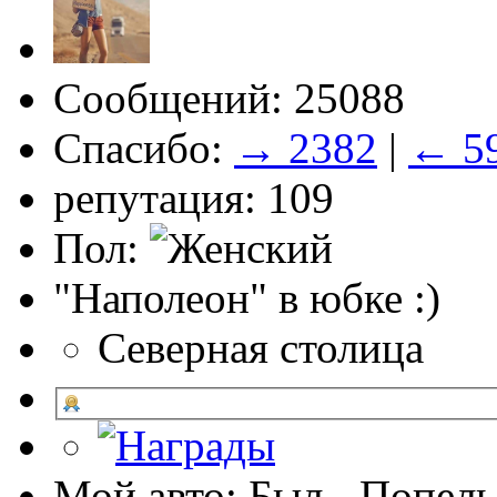
Сообщений: 25088
Спасибо:
→ 2382
|
← 5
репутация: 109
Пол:
"Наполеон" в юбке :)
Северная столица
Мой авто: Был - Попель