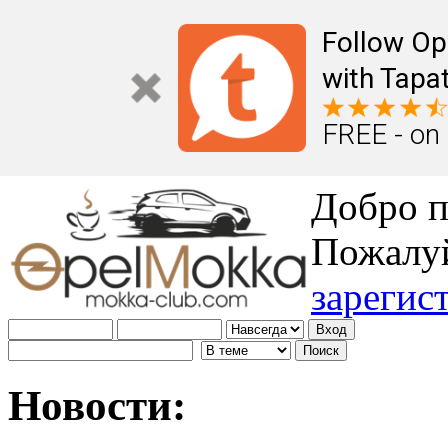
Follow Op
with Tapat
FREE - on
Добро п
Пожалу
зарегис
Новости: