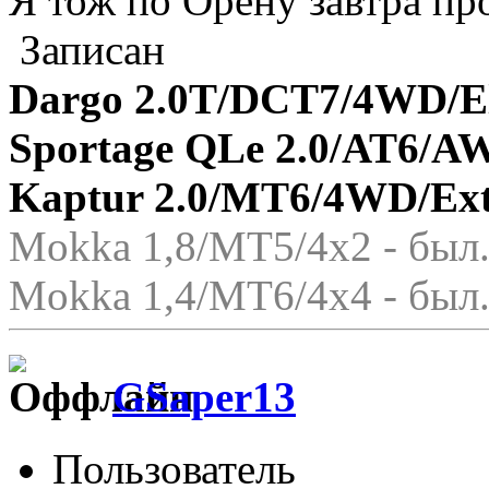
Я тож по Орену завтра п
Записан
Dargo 2.0T/DCT7/4WD/El
Sportage QLe 2.0/AT6/A
Kaptur 2.0/MT6/4WD/Ex
Mokka 1,8/МТ5/4x2 - был.
Mokka 1,4/МТ6/4x4 - был.
GSaper13
Пользователь