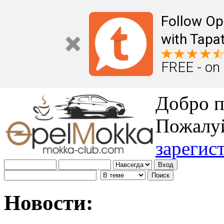
Follow Op
with Tapat
FREE - on
Добро п
Пожалу
зарегис
Новости: