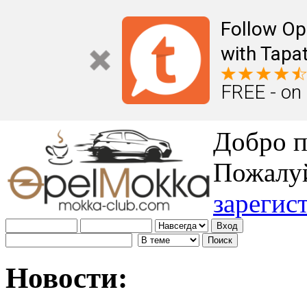
Follow Op
with Tapat
FREE - on
Добро п
Пожалу
зарегис
Новости: