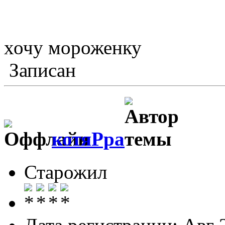
хочу мороженку
Записан
котяРра
Старожил