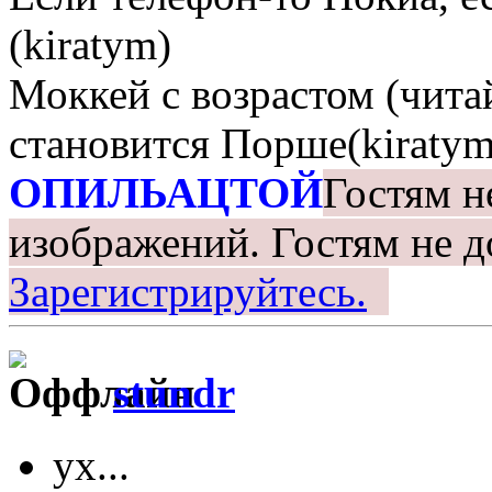
(kiratym)
Моккей с возрастом (чита
становится Порше(kiratym
ОПИЛЬАЦТОЙ
Гостям н
изображений.
Гостям не д
Зарегистрируйтесь.
stundr
ух...