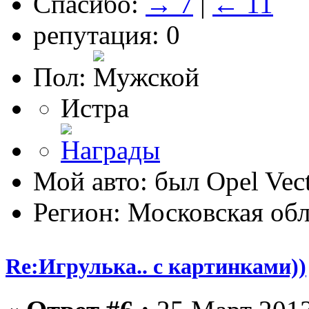
Спасибо:
→ 7
|
← 11
репутация: 0
Пол:
Истра
Мой авто: был Opel Vect
Регион: Московская обл
Re:Игрулька.. с картинками))