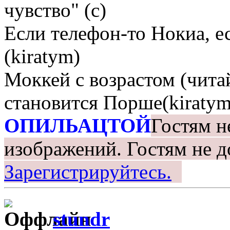
чувство" (с)
Если телефон-то Нокиа, е
(kiratym)
Моккей с возрастом (чита
становится Порше(kiratym
ОПИЛЬАЦТОЙ
Гостям н
изображений.
Гостям не д
Зарегистрируйтесь.
stundr