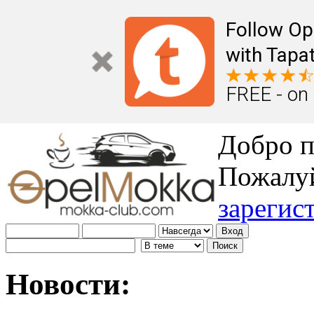
Follow Op
with Tapat
FREE - on
Добро п
Пожалу
зарегис
Новости: