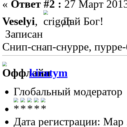
«
Ответ #2 :
27 Март 2013
Veselyi
,
Дай Бог!
Записан
Снип-снап-снурре, пурре-
kiratym
Глобальный модератор
Дата регистрации: Мар