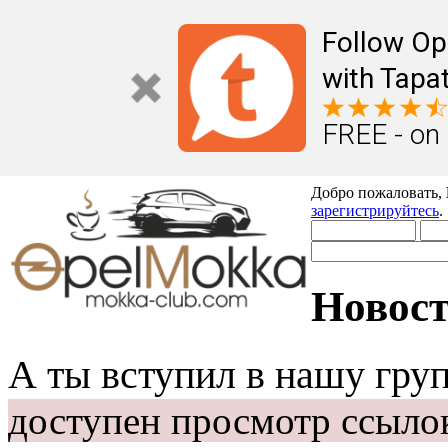
Follow Op
with Tapat
FREE - on
Добро пожаловать,
зарегистрируйтесь
.
Новост
А ты вступил в нашу гру
доступен просмотр ссыло