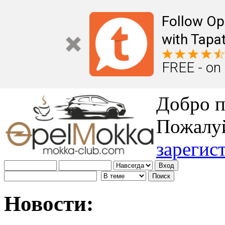
Follow Op
with Tapat
FREE - on
Добро п
Пожалу
зарегис
Новости: