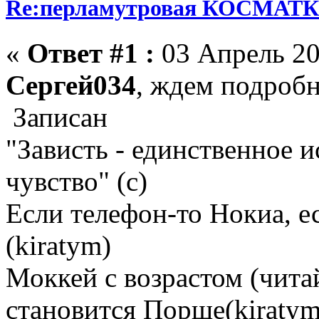
Re:перламутровая КОСМАТ
«
Ответ #1 :
03 Апрель 20
Сергей034
, ждем подроб
Записан
"Зависть - единственное 
чувство" (с)
Если телефон-то Нокиа, е
(kiratym)
Моккей с возрастом (чита
становится Порше(kiratym