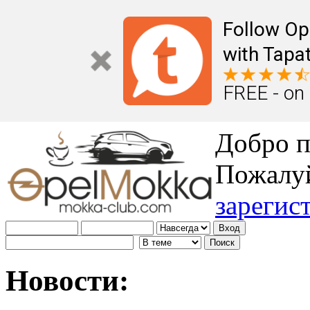
Follow Op
with Tapat
FREE - on
Добро п
Пожалу
зарегис
Новости: