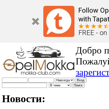
Follow Op
with Tapat
FREE - on
Добро п
Пожалу
зарегис
Новости: