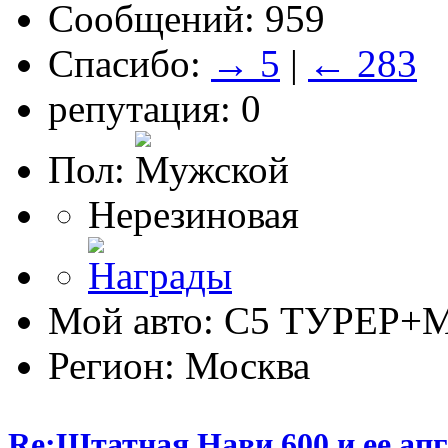
Сообщений: 959
Спасибо:
→ 5
|
← 283
репутация: 0
Пол:
Нерезиновая
Мой авто: С5 ТУРЕР+М
Регион: Москва
Re:Штатная Нави 600 и ее ап