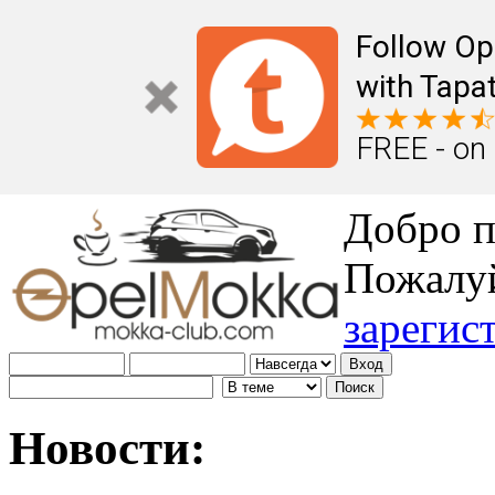
Follow Op
with Tapat
FREE - on
Добро п
Пожалу
зарегис
Новости: