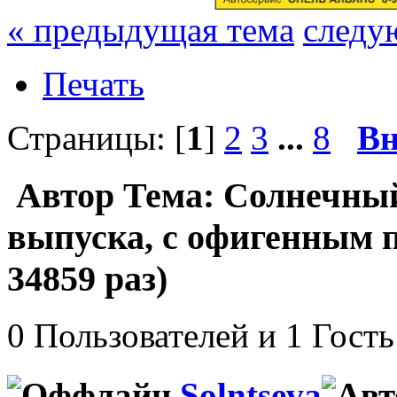
« предыдущая тема
следу
Печать
Страницы: [
1
]
2
3
...
8
Вн
Автор
Тема: Солнечный
выпуска, с офигенным 
34859 раз)
0 Пользователей и 1 Гость
Solntseva