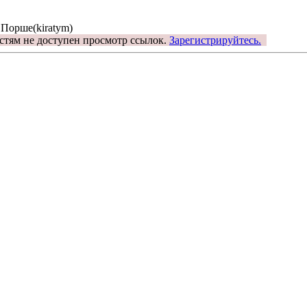
 Порше(kiratym)
стям не доступен просмотр ссылок.
Зарегистрируйтесь.