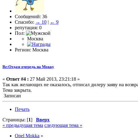
Сообщений: 36
Спасибо:
→ 10
|
← 9
репутация: 0
Пол:
Москва
Регион: Москва
Re:Отдам очередь на Мокку
«
Ответ #4 :
27 Май 2013, 23:21:18 »
Так как желающих не оказалось, отписал дилеру заяву на возвр
Тема закрыта.
Записан
Печать
Страницы: [
1
]
Вверх
« предыдущая тема
следующая тема »
Opel Mokka
»