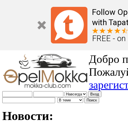
Follow Op
with Tapat
FREE - on
Добро п
Пожалу
зарегис
Новости: