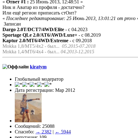
«
Ответ #1 :
25 Июнь 2013, 12:48:51 »
Ник и Аватар из профиля - достатчно?
Или ещё регион приписать стОит?
«
Последнее редактирование: 25 Июнь 2013, 13:01:21 от provo
Записан
Dargo 2.0T/DCT7/4WD/Elite
- с 04.2023
Sportage QLe 2.0/AT6/AWD/Luxe+
- с 08.2019
Kaptur 2.0/MT6/4WD/Extreme
- с 09.2018
Mokka 1,8/МТ5/4x2 - был...
05.2015-07.2018
Mokka 1,4/МТ6/4x4 - был...
04.2013-12.2015
kiratym
Глобальный модератор
Дата регистрации: Мар 2012
Сообщений: 25088
Спасибо:
→ 2382
|
← 5944
репутация: 109