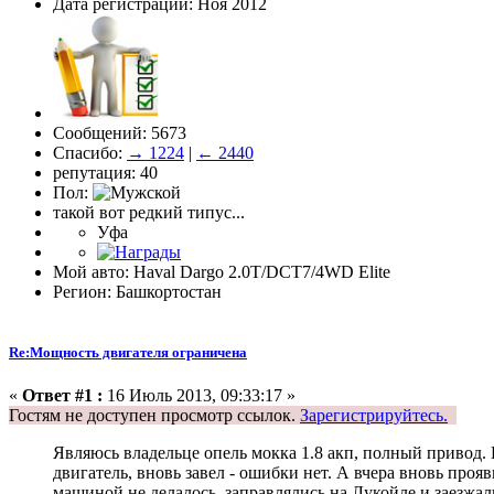
Дата регистрации: Ноя 2012
Сообщений: 5673
Спасибо:
→ 1224
|
← 2440
репутация: 40
Пол:
такой вот редкий типус...
Уфа
Мой авто: Haval Dargo 2.0T/DCT7/4WD Elite
Регион: Башкортостан
Re:Мощность двигателя ограничена
«
Ответ #1 :
16 Июль 2013, 09:33:17 »
Гостям не доступен просмотр ссылок.
Зарегистрируйтесь.
Являюсь владельце опель мокка 1.8 акп, полный привод.
двигатель, вновь завел - ошибки нет. А вчера вновь про
машиной не делалось, заправлялись на Лукойле и заезжали