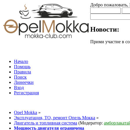
Добро пожаловать,
Новости:
Прими участие в
Начало
Помощь
Правила
Поиск
Линеечки
Вход
Регистрация
Opel Mokka
»
Эксплуатация, ТО, ремонт Опель Мокка
»
Двигатель и топливная система
(Модератор:
амборлаката
Мощность двигателя ограничена