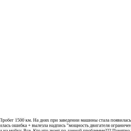
 Пробег 1500 км. На днях при заведении машины стала появила
явилась ошибка + вылезла надпись "мощность двигателя ограниче
 на мойку. Все. Кто что знает по данной проблемме??? Понятно, ч