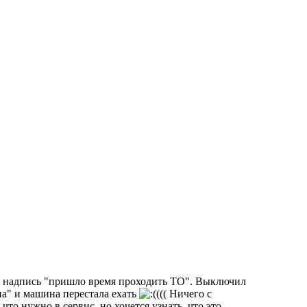
сь надпись "пришло время проходить ТО". Выключил
на" и машина перестала ехать
((( Ничего с
то нужно в сервис, но хочется узнать, что это