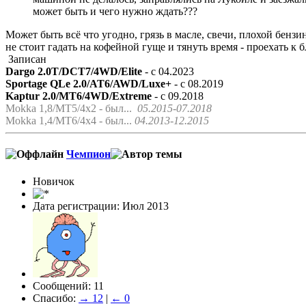
может быть и чего нужно ждать???
Может быть всё что угодно, грязь в масле, свечи, плохой бензи
не стоит гадать на кофейной гуще и тянуть время - проехать 
Записан
Dargo 2.0T/DCT7/4WD/Elite
- с 04.2023
Sportage QLe 2.0/AT6/AWD/Luxe+
- с 08.2019
Kaptur 2.0/MT6/4WD/Extreme
- с 09.2018
Mokka 1,8/МТ5/4x2 - был...
05.2015-07.2018
Mokka 1,4/МТ6/4x4 - был...
04.2013-12.2015
Чемпион
Новичок
Дата регистрации: Июл 2013
Сообщений: 11
Спасибо:
→ 12
|
← 0