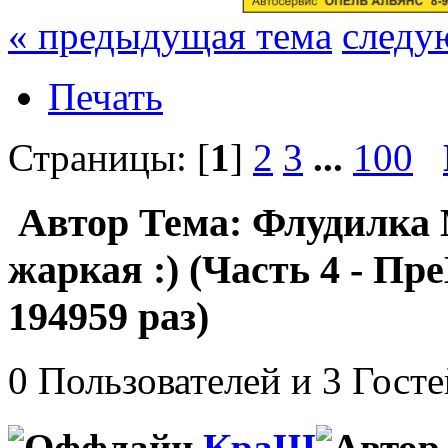
« предыдущая тема
следу
Печать
Страницы: [
1
]
2
3
...
100
Автор
Тема: Флудилка 
жаркая :) (Часть 4 - 
194959 раз)
0 Пользователей и 3 Гост
КраШ