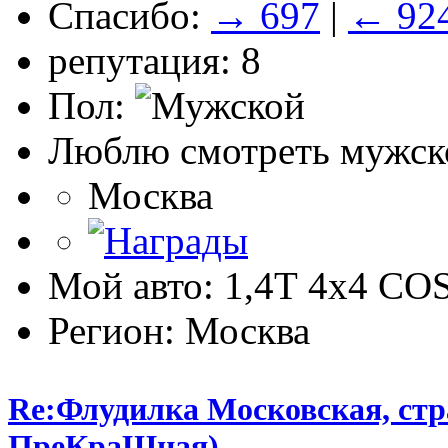
Спасибо:
→ 697
|
← 92
репутация: 8
Пол:
Люблю смотреть мужско
Москва
Мой авто: 1,4Т 4х4 C
Регион: Москва
Re:Флудилка Московская, стра
ПреКраШная)