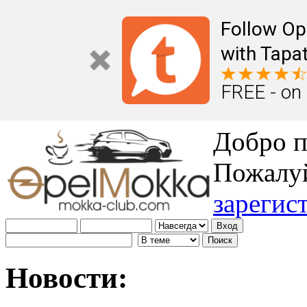
Follow Op
with Tapat
FREE - on
Добро п
Пожалу
зарегис
Новости: