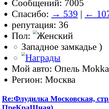
Сообщений: 7005
Спасибо:
→ 539
|
← 10
репутация: 36
Пол:
Западное замкадье )
Мой авто: Опель Моkkа
Регион: Москва
Re:Флудилка Московская, стра
ПреКраШная)