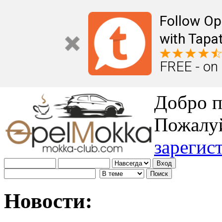
Follow Op
with Tapat
FREE - on
Добро п
Пожалу
зарегис
Новости: