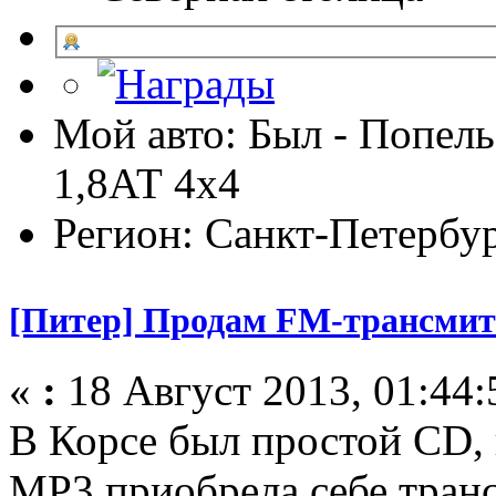
Мой авто: Был - Попель
1,8АТ 4х4
Регион: Санкт-Петербу
[Питер] Продам FM-трансмит
«
:
18 Август 2013, 01:44:
В Корсе был простой CD,
MP3 приобрела себе транс