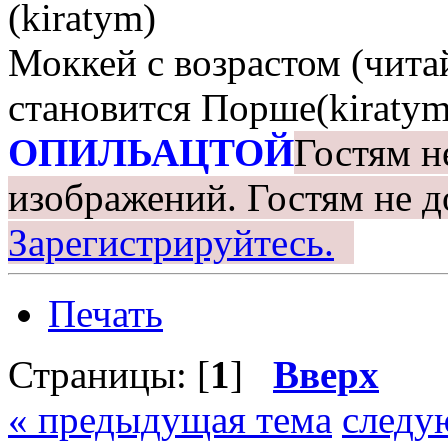
(kiratym)
Моккей с возрастом (чита
становится Порше(kiratym
ОПИЛЬАЦТОЙ
Гостям н
изображений.
Гостям не д
Зарегистрируйтесь.
Печать
Страницы: [
1
]
Вверх
« предыдущая тема
следу