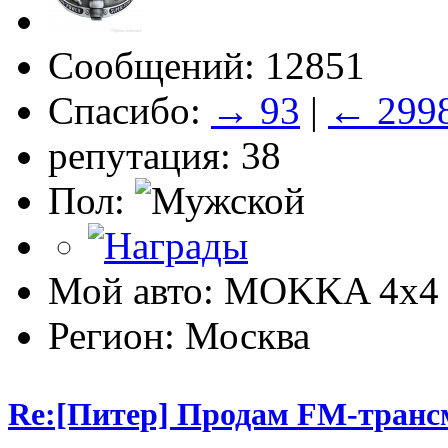
Сообщений: 12851
Спасибо:
→ 93
|
← 299
репутация: 38
Пол:
Мой авто: MOKKA 4x4 
Регион: Москва
Re:[Питер] Продам FM-транс