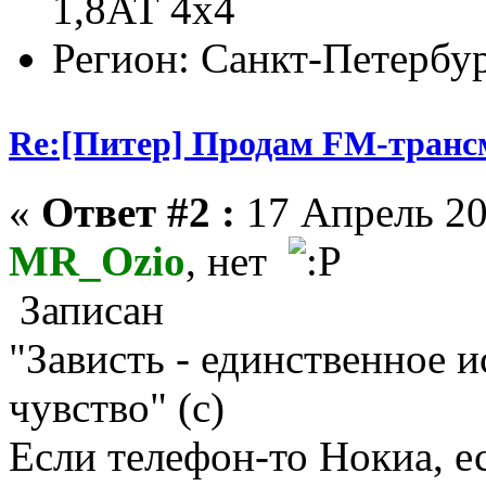
1,8АТ 4х4
Регион: Санкт-Петербу
Re:[Питер] Продам FM-транс
«
Ответ #2 :
17 Апрель 20
MR_Ozio
, нет
Записан
"Зависть - единственное 
чувство" (с)
Если телефон-то Нокиа, е