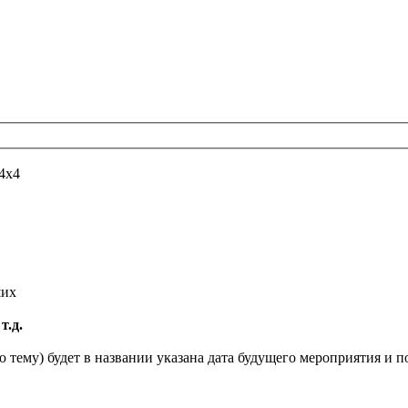
4х4
ших
т.д.
сю тему) будет в названии указана дата будущего мероприятия и 