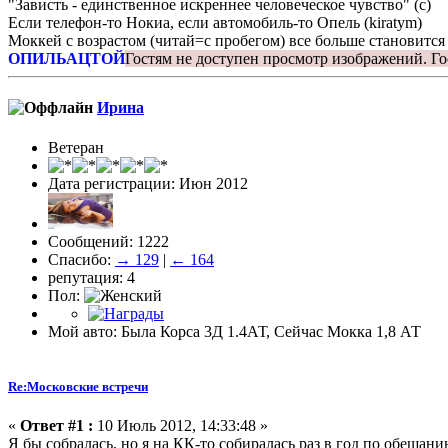
"Зависть - единственное искреннее человеческое чувство" (с)
Если телефон-то Нокиа, если автомобиль-то Опель (kiratym)
Моккей с возрастом (читай=с пробегом) все больше становится
ОПИЛЬАЦТОЙ
Гостям не доступен просмотр изображений.
Го
Ирина
Ветеран
Дата регистрации: Июн 2012
Сообщений: 1222
Спасибо:
→ 129
|
← 164
репутация: 4
Пол:
Мой авто: Была Корса 3Д 1.4АТ, Сейчас Мокка 1,8 АТ
Re:Московские встречи
«
Ответ #1 :
10 Июль 2012, 14:33:48 »
Я бы собралась, но я на КК-то собиралась раз в год по обещанию