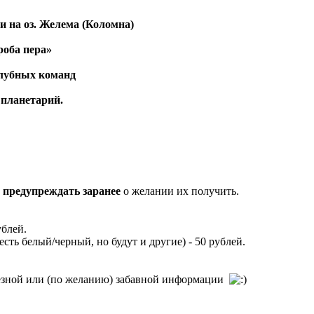
ми на оз. Желема (Коломна)
роба пера»
клубных команд
 планетарий.
а
предупреждать заранее
о желании их получить.
ублей.
ть белый/черный, но будут и другие) - 50 рублей.
лезной или (по желанию) забавной информации