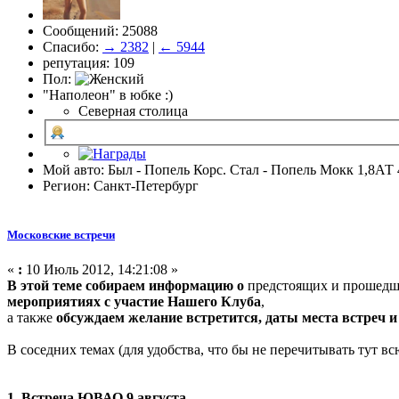
Сообщений: 25088
Спасибо:
→ 2382
|
← 5944
репутация: 109
Пол:
"Наполеон" в юбке :)
Северная столица
Мой авто: Был - Попель Корс. Стал - Попель Мокк 1,8АТ 
Регион: Санкт-Петербург
Московские встречи
«
:
10 Июль 2012, 14:21:08 »
В этой теме собираем информацию о
предстоящих и прошед
мероприятиях с участие Нашего Клуба
,
а также
обсуждаем желание встретится, даты места встреч и 
В соседних темах (для удобства, что бы не перечитывать тут в
1. Встреча ЮВАО 9 августа