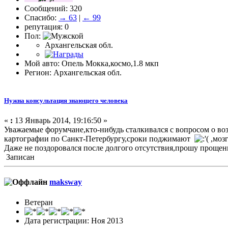
Сообщений: 320
Спасибо:
→ 63
|
← 99
репутация: 0
Пол:
Архангельская обл.
Мой авто: Опель Мокка,космо,1.8 мкп
Регион: Архангельская обл.
Нужна консультация знающего человека
«
:
13 Январь 2014, 19:16:50 »
Уважаемые форумчане,кто-нибудь сталкивался с вопросом о в
картографии по Санкт-Петербургу,сроки поджимают
,мозг
Даже не поздоровался после долгого отсутствия,прошу прощен
Записан
maksway
Ветеран
Дата регистрации: Ноя 2013