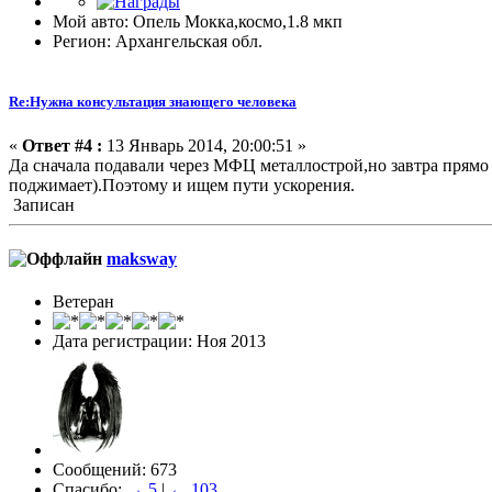
Мой авто: Опель Мокка,космо,1.8 мкп
Регион: Архангельская обл.
Re:Нужна консультация знающего человека
«
Ответ #4 :
13 Январь 2014, 20:00:51 »
Да сначала подавали через МФЦ металлострой,но завтра прямо
поджимает).Поэтому и ищем пути ускорения.
Записан
maksway
Ветеран
Дата регистрации: Ноя 2013
Сообщений: 673
Спасибо:
→ 5
|
← 103