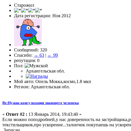
Старожил
Дата регистрации: Ноя 2012
Сообщений: 320
Спасибо:
→ 63
|
← 99
репутация: 0
Пол:
Архангельская обл.
Мой авто: Опель Мокка,космо,1.8 мкп
Регион: Архангельская обл.
Re:Нужна консультация знающего человека
«
Ответ #2 :
13 Январь 2014, 19:43:40 »
Если можно поподробней,у нас доверенность на застройщика,р
текстильщиков,про ускорение...талончик покупаешь на ускоре
Записан