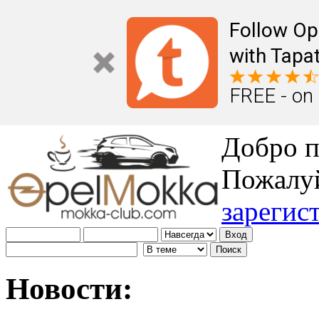
Follow Op
with Tapat
FREE - on
Добро п
Пожалу
зарегис
Новости: