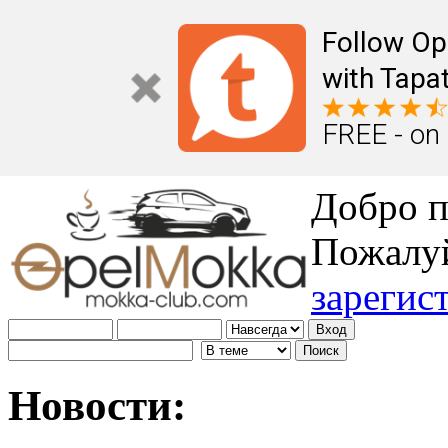
Follow Op
with Tapat
FREE - on
Добро п
Пожалу
зарегис
Новости: