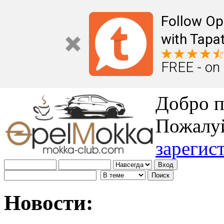
Follow Op
with Tapat
FREE - on
Добро п
Пожалу
зарегис
Новости: