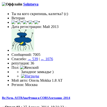
Solntseva
Ты на кого скрипишь, калитка? (с)
Ветеран
Дата регистрации: Май 2013
Сообщений: 7005
Спасибо:
→ 539
|
← 1076
репутация: 36
Пол:
Западное замкадье )
Мой авто: Опель Моkkа 1.8 АТ
Регион: Москва
Re:Nочь ASTRAнаФтики и CORSAлетания -2014