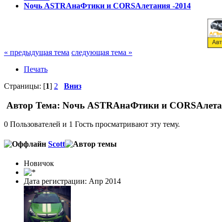
Nочь ASTRAнаФтики и CORSAлетания -2014
« предыдущая тема
следующая тема »
Печать
Страницы: [
1
]
2
Вниз
Автор
Тема: Nочь ASTRAнаФтики и CORSAлетани
0 Пользователей и 1 Гость просматривают эту тему.
Scott
Новичок
Дата регистрации: Апр 2014