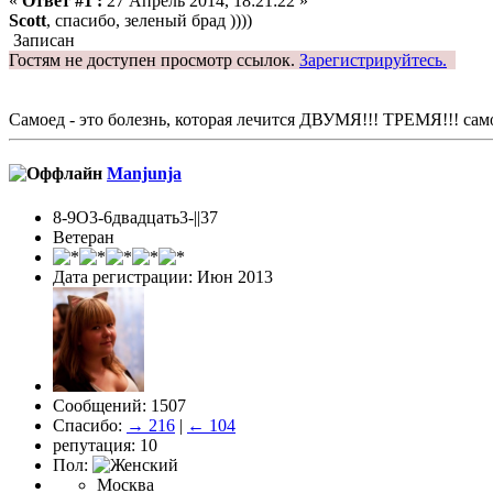
«
Ответ #1 :
27 Апрель 2014, 18:21:22 »
Scott
, спасибо, зеленый брад ))))
Записан
Гостям не доступен просмотр ссылок.
Зарегистрируйтесь.
Самоед - это болезнь, которая лечится ДВУМЯ!!! ТРЕМЯ!!! са
Manjunja
8-9О3-6двадцать3-||37
Ветеран
Дата регистрации: Июн 2013
Сообщений: 1507
Спасибо:
→ 216
|
← 104
репутация: 10
Пол:
Москва