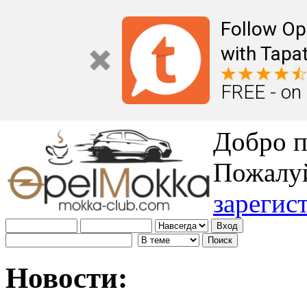
Follow Op
with Tapat
FREE - on
Добро п
Пожалу
зарегис
Новости: