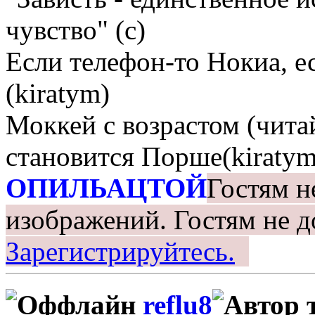
чувство" (с)
Если телефон-то Нокиа, е
(kiratym)
Моккей с возрастом (чита
становится Порше(kiratym
ОПИЛЬАЦТОЙ
Гостям н
изображений.
Гостям не д
Зарегистрируйтесь.
reflu8