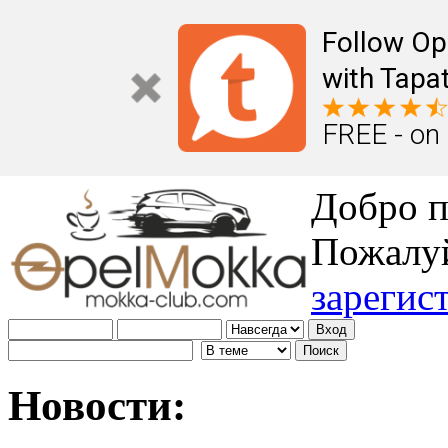
Follow Op
with Tapat
FREE - on
Добро п
Пожалу
зарегис
Новости: