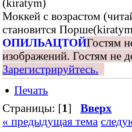
(kiratym)
Моккей с возрастом (чита
становится Порше(kiratym
ОПИЛЬАЦТОЙ
Гостям н
изображений.
Гостям не д
Зарегистрируйтесь.
Печать
Страницы: [
1
]
Вверх
« предыдущая тема
следу