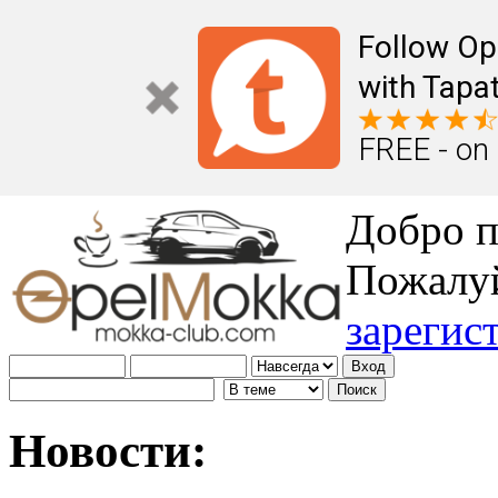
Follow Op
with Tapat
FREE - on
Добро п
Пожалу
зарегис
Новости: