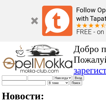
Follow Op
with Tapat
FREE - on
Добро п
Пожалу
зарегис
Новости: