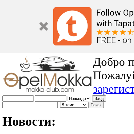
Follow Op
with Tapat
FREE - on
Добро п
Пожалу
зарегис
Новости: