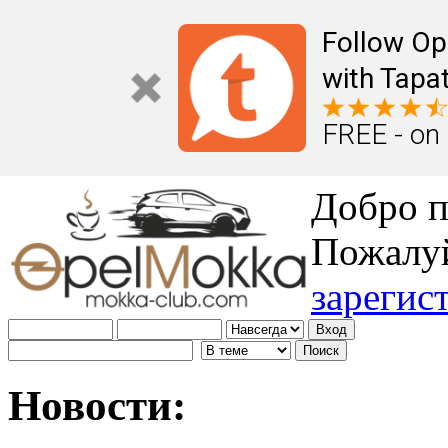
Follow Op
with Tapat
FREE - on
Добро п
Пожалу
зарегис
Новости: