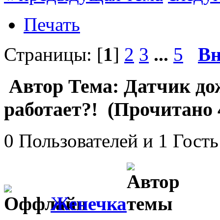
Печать
Страницы: [
1
]
2
3
...
5
Вн
Автор
Тема: Датчик дож
работает?! (Прочитано 
0 Пользователей и 1 Гость
Женечка