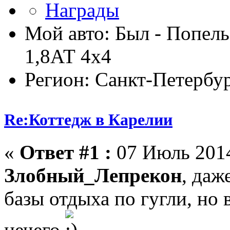
Мой авто: Был - Попель
1,8АТ 4х4
Регион: Санкт-Петербу
Re:Коттедж в Карелии
«
Ответ #1 :
07 Июль 2014
Злобный_Лепрекон
, даж
базы отдыха по гугли, но 
нечего