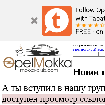
Follow Op
with Tapat
FREE - on
Добро пожаловать,
зарегистрируйтесь
.
Новост
А ты вступил в нашу гру
доступен просмотр ссыло