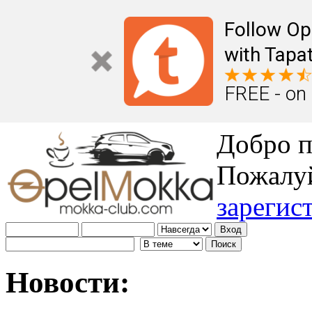
Follow Op
with Tapat
FREE - on
Добро п
Пожалу
зарегис
Новости: